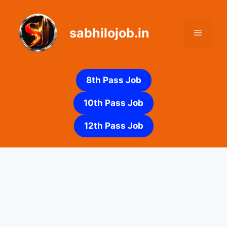
Skip
to
sabhilojob.in
content
Menu
8th Pass Job
10th Pass Job
12th Pass Job