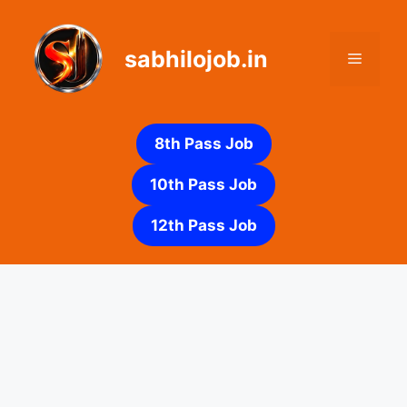
Skip
to
sabhilojob.in
content
Menu
8th Pass Job
10th Pass Job
12th Pass Job