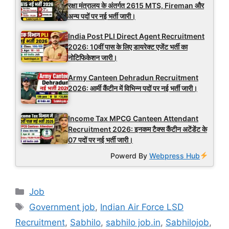
रक्षा मंत्रालय के अंतर्गत 2615 MTS, Fireman और
अन्य पदों पर नई भर्ती जारी।
India Post PLI Direct Agent Recruitment
2026: 10वीं पास के लिए डायरेक्ट एजेंट भर्ती का
नोटिफिकेशन जारी।
Army Canteen Dehradun Recruitment
2026: आर्मी कैंटीन में विभिन्न पदों पर नई भर्ती जारी।
Income Tax MPCG Canteen Attendant
Recruitment 2026: इनकम टैक्स कैंटीन अटेंडेंट के
07 पदों पर नई भर्ती जारी।
Powerd By
Webpress Hub
Categories
Job
Tags
Government job
,
Indian Air Force LSD
Recruitment
,
Sabhilo
,
sabhilo job.in
,
Sabhilojob
,