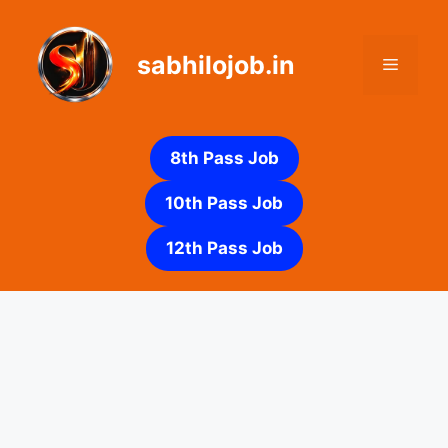
Skip
to
sabhilojob.in
content
Menu
8th Pass Job
10th Pass Job
12th Pass Job