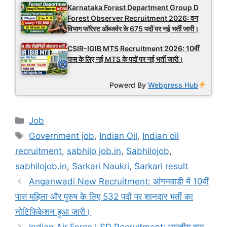
Karnataka Forest Department Group D
Forest Observer Recruitment 2026: वन
विभाग फॉरेस्ट ऑब्जर्वर के 675 पदों पर नई भर्ती जारी।
CSIR-IGIB MTS Recruitment 2026: 10वीं
पास के लिए नई MTS के पदों पर नई भर्ती जारी।
Powerd By
Webpress Hub
Categories
Job
Tags
Government job
,
Indian Oil
,
Indian oil
recruitment
,
sabhilo job.in
,
Sabhilojob
,
sabhilojob.in
,
Sarkari Naukri
,
Sarkari result
Anganwadi New Recruitment: आंगनवाड़ी में 10वीं
पास महिला और पुरुष के लिए 532 पदों पर शानदार भर्ती का
नोटिफिकेशन हुआ जारी।
Indian Air Force LSD Recruitment: भारतीय वायु