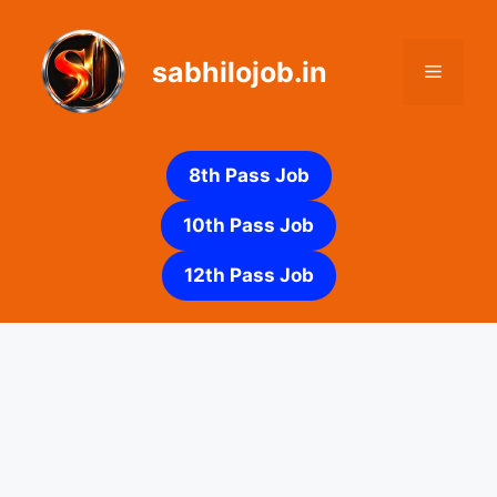
Skip
to
sabhilojob.in
content
Menu
8th Pass Job
10th Pass Job
12th Pass Job