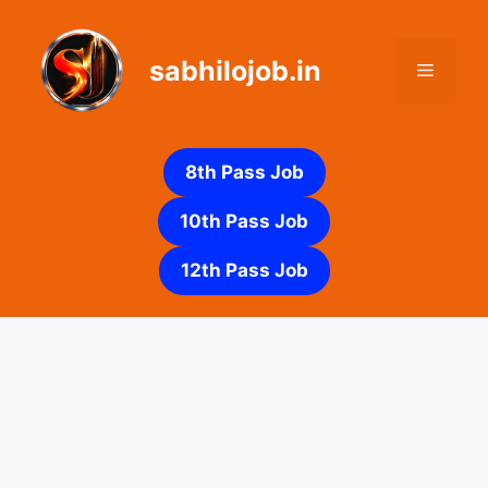
Skip
to
sabhilojob.in
content
Menu
8th Pass Job
10th Pass Job
12th Pass Job