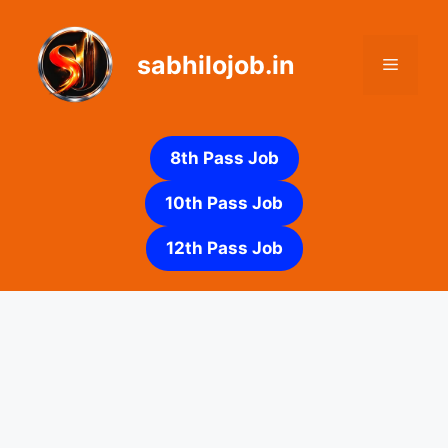
Skip
to
sabhilojob.in
content
Menu
8th Pass Job
10th Pass Job
12th Pass Job