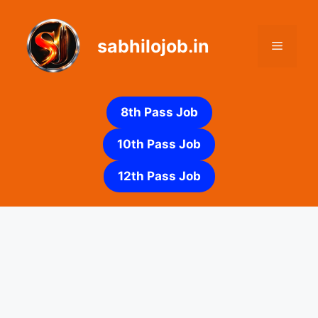
Skip
to
sabhilojob.in
content
Menu
8th Pass Job
10th Pass Job
12th Pass Job