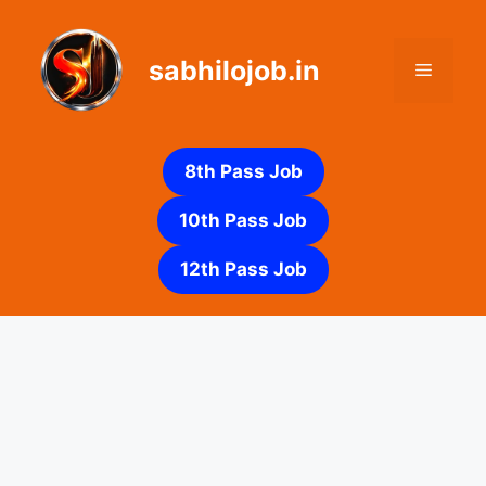
Skip
to
sabhilojob.in
content
Menu
8th Pass Job
10th Pass Job
12th Pass Job