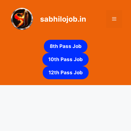
Skip
to
sabhilojob.in
content
Menu
8th Pass Job
10th Pass Job
12th Pass Job