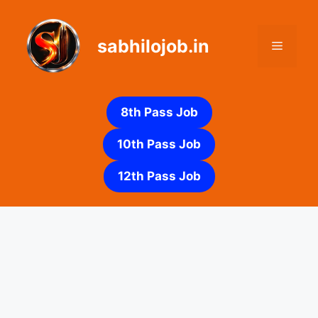
Skip
to
sabhilojob.in
content
Menu
8th Pass Job
10th Pass Job
12th Pass Job