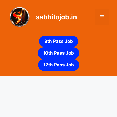
Skip
to
sabhilojob.in
content
Menu
8th Pass Job
10th Pass Job
12th Pass Job