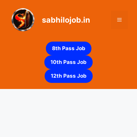
Skip
to
sabhilojob.in
content
Menu
8th Pass Job
10th Pass Job
12th Pass Job