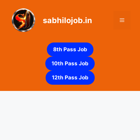
Skip
to
sabhilojob.in
content
Menu
8th Pass Job
10th Pass Job
12th Pass Job