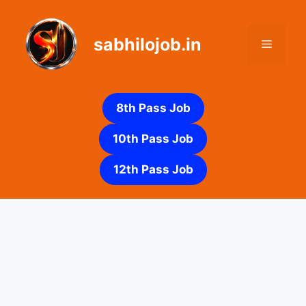
Skip
to
sabhilojob.in
content
Menu
8th Pass Job
10th Pass Job
12th Pass Job