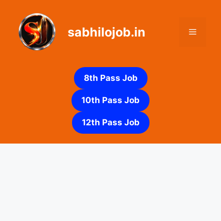
Skip
to
sabhilojob.in
content
Menu
8th Pass Job
10th Pass Job
12th Pass Job