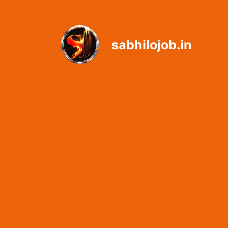
Skip
to
content
sabhilojob.in