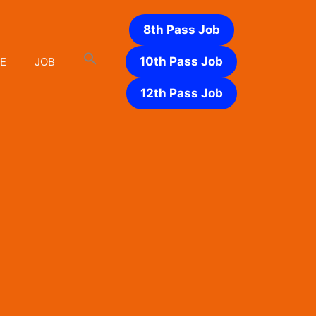
8th Pass Job
10th Pass Job
E
JOB
12th Pass Job