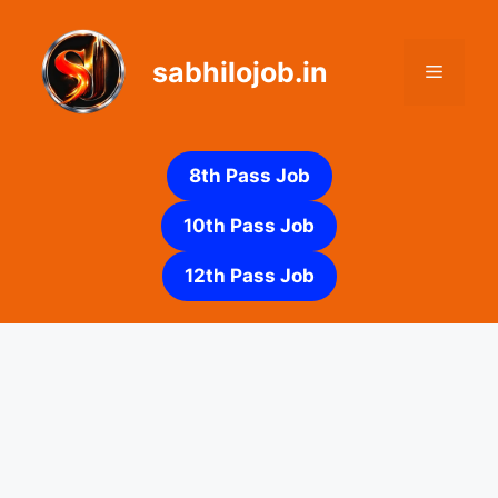
Skip
to
sabhilojob.in
content
Menu
8th Pass Job
10th Pass Job
12th Pass Job