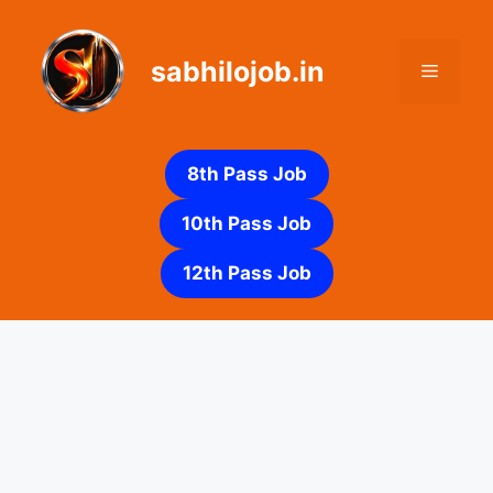
Skip
to
sabhilojob.in
content
Menu
8th Pass Job
10th Pass Job
12th Pass Job