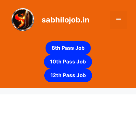
Skip
to
sabhilojob.in
content
Menu
8th Pass Job
10th Pass Job
12th Pass Job