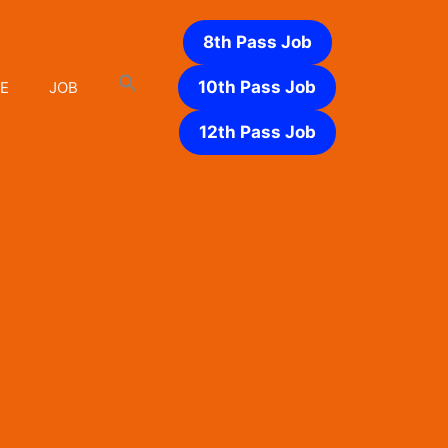
8th Pass Job
10th Pass Job
E
JOB
12th Pass Job