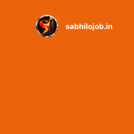
Skip
to
content
sabhilojob.in