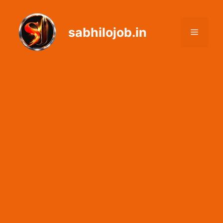
Skip
to
sabhilojob.in
content
Menu