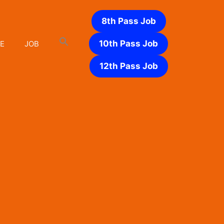
8th Pass Job
10th Pass Job
E
JOB
12th Pass Job