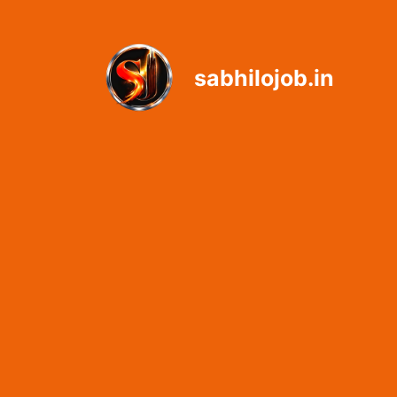
Skip
to
content
sabhilojob.in