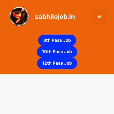
Skip
to
sabhilojob.in
content
Menu
8th Pass Job
10th Pass Job
12th Pass Job