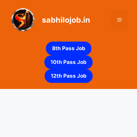
Skip
to
sabhilojob.in
content
Menu
8th Pass Job
10th Pass Job
12th Pass Job