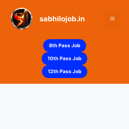
Skip
to
sabhilojob.in
content
Menu
8th Pass Job
10th Pass Job
12th Pass Job