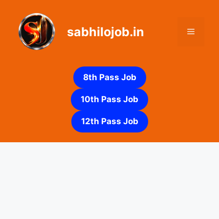
Skip
to
sabhilojob.in
content
Menu
8th Pass Job
10th Pass Job
12th Pass Job