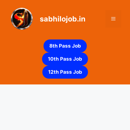
Skip
to
sabhilojob.in
content
Menu
8th Pass Job
10th Pass Job
12th Pass Job