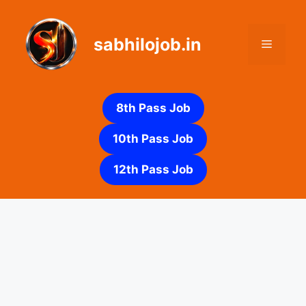
Skip
to
sabhilojob.in
content
Menu
8th Pass Job
10th Pass Job
12th Pass Job