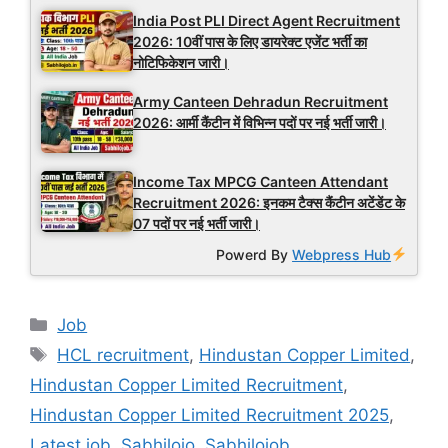
India Post PLI Direct Agent Recruitment
2026: 10वीं पास के लिए डायरेक्ट एजेंट भर्ती का
नोटिफिकेशन जारी।
Army Canteen Dehradun Recruitment
2026: आर्मी कैंटीन में विभिन्न पदों पर नई भर्ती जारी।
Income Tax MPCG Canteen Attendant
Recruitment 2026: इनकम टैक्स कैंटीन अटेंडेंट के
07 पदों पर नई भर्ती जारी।
Powerd By
Webpress Hub
Categories
Job
Tags
HCL recruitment
,
Hindustan Copper Limited
,
Hindustan Copper Limited Recruitment
,
Hindustan Copper Limited Recruitment 2025
,
Latest job
,
Sabhilojo
,
Sabhilojob