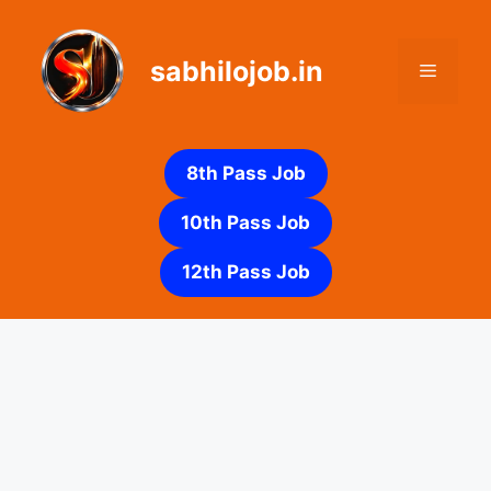
Skip
to
sabhilojob.in
content
Menu
8th Pass Job
10th Pass Job
12th Pass Job