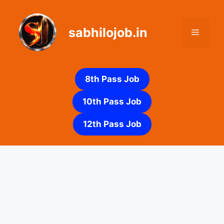
Skip
to
sabhilojob.in
content
Menu
8th Pass Job
10th Pass Job
12th Pass Job