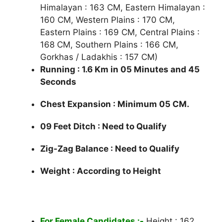
Himalayan : 163 CM, Eastern Himalayan :
160 CM, Western Plains : 170 CM,
Eastern Plains : 169 CM, Central Plains :
168 CM, Southern Plains : 166 CM,
Gorkhas / Ladakhis : 157 CM)
Running : 1.6 Km in 05 Minutes and 45
Seconds
Chest Expansion : Minimum 05 CM.
09 Feet Ditch : Need to Qualify
Zig-Zag Balance : Need to Qualify
Weight : According to Height
For Female Candidates :-
Height : 162