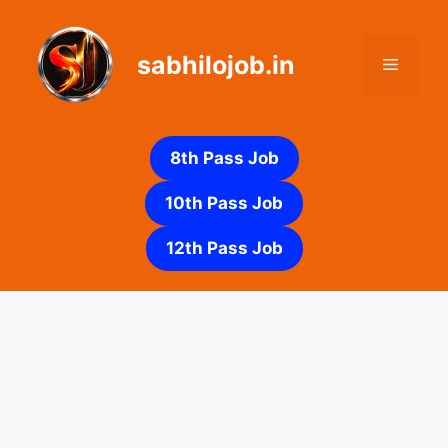
Skip
to
sabhilojob.in
content
Menu
8th Pass Job
10th Pass Job
12th Pass Job