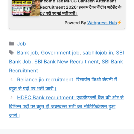
Income Tax MPCG Canteen Attendant
Recruitment 2026: इनकम टैक्स कैंटीन अटेंडेंट के
07 पदों पर नई भर्ती जारी।
Powerd By
Webpress Hub
Categories
Job
Tags
Bank job
,
Government job
,
sabhilojob.in
,
SBI
Bank Job
,
SBI Bank New Recruitment
,
SBI Bank
Recruitment
Reliance jio recruitment: रिलायंस जिओ कंपनी में
बहुत से पदों पर भर्ती जारी।
HDFC Bank recruitment: एचडीएफसी बैंक की ओर से
विभिन्न पदों पर बहुत ही जबरदस्त भर्ती का नोटिफिकेशन हुआ
जारी।