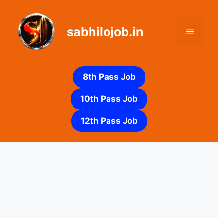
Skip
to
sabhilojob.in
content
Menu
8th Pass Job
10th Pass Job
12th Pass Job