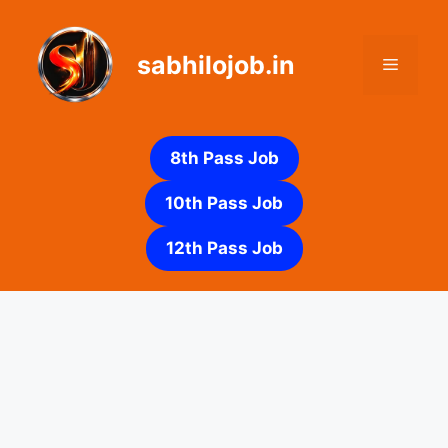
Skip
to
sabhilojob.in
content
Menu
8th Pass Job
10th Pass Job
12th Pass Job