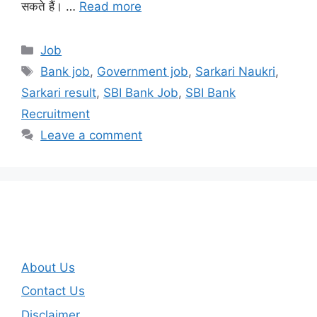
सकते हैं। …
Read more
Categories
Job
Tags
Bank job
,
Government job
,
Sarkari Naukri
,
Sarkari result
,
SBI Bank Job
,
SBI Bank
Recruitment
Leave a comment
About Us
Contact Us
Disclaimer