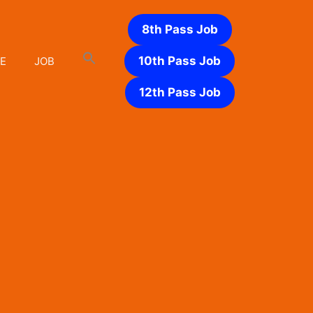
8th Pass Job
10th Pass Job
E
JOB
12th Pass Job