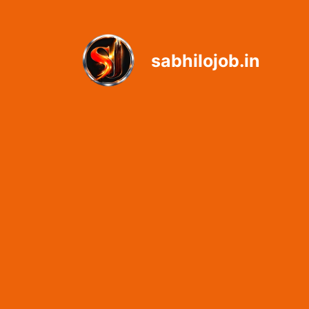
Skip
to
content
sabhilojob.in