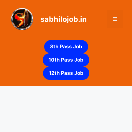
Skip
to
sabhilojob.in
content
Menu
8th Pass Job
10th Pass Job
12th Pass Job